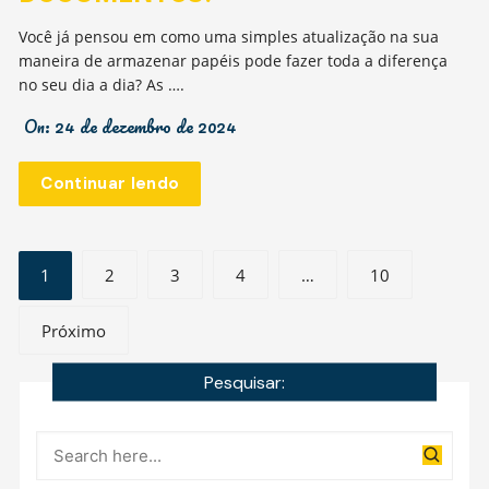
Você já pensou em como uma simples atualização na sua
maneira de armazenar papéis pode fazer toda a diferença
no seu dia a dia? As ….
On:
24 de dezembro de 2024
Continuar lendo
Navegação
1
2
3
4
…
10
por
Próximo
posts
Pesquisar: