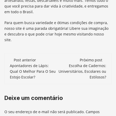
artesanato, festas, descartáveis e muito mais. Temos tudo o
que você precisa para dar vida à criatividade, e entregamos
em todo o Brasil.
Para quem busca variedade e ótimas condições de compra,
nosso site é uma parada obrigatória! Libere sua imaginação
e descubra o que pode criar hoje mesmo visitando nosso
site.
Navegação
Post anterior
Próximo post
de
Apontadores de Lápis:
Escolha de Cadernos:
Qual O Melhor Para O Seu
Universitários, Escolares ou
post
Estojo Escolar?
Estilosos?
Deixe um comentário
O seu endereço de e-mail não será publicado.
Campos