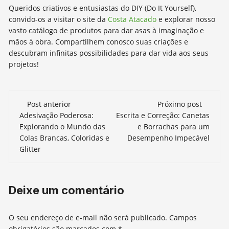
Queridos criativos e entusiastas do DIY (Do It Yourself),
convido-os a visitar o site da
Costa Atacado
e explorar nosso
vasto catálogo de produtos para dar asas à imaginação e
mãos à obra. Compartilhem conosco suas criações e
descubram infinitas possibilidades para dar vida aos seus
projetos!
Navegação
Post anterior
Próximo post
de
Adesivação Poderosa:
Escrita e Correção: Canetas
Explorando o Mundo das
e Borrachas para um
post
Colas Brancas, Coloridas e
Desempenho Impecável
Glitter
Deixe um comentário
O seu endereço de e-mail não será publicado.
Campos
obrigatórios são marcados com
*