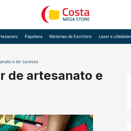
rtesanato
Papelaria
Materiais de Escritório
Lazer e utilidade
sanato e ter sucesso
er de artesanato e