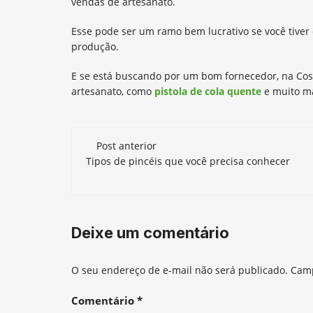
vendas de artesanato.
Esse pode ser um ramo bem lucrativo se você tiver 
produção.
E se está buscando por um bom fornecedor, na Cos
artesanato, como
pistola de cola quente
e muito m
Navegação
Post anterior
de
Tipos de pincéis que você precisa conhecer
post
Deixe um comentário
O seu endereço de e-mail não será publicado.
Camp
Comentário
*