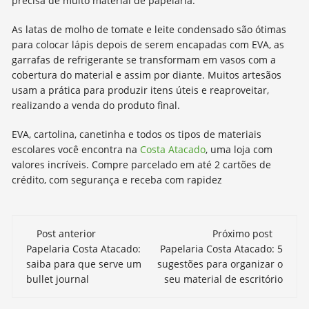
precisa de muito material de papelaria.
As latas de molho de tomate e leite condensado são ótimas
para colocar lápis depois de serem encapadas com EVA, as
garrafas de refrigerante se transformam em vasos com a
cobertura do material e assim por diante. Muitos artesãos
usam a prática para produzir itens úteis e reaproveitar,
realizando a venda do produto final.
EVA, cartolina, canetinha e todos os tipos de materiais
escolares você encontra na
Costa Atacado
, uma loja com
valores incríveis. Compre parcelado em até 2 cartões de
crédito, com segurança e receba com rapidez
Navegação
Post anterior
Próximo post
de
Papelaria Costa Atacado:
Papelaria Costa Atacado: 5
saiba para que serve um
sugestões para organizar o
post
bullet journal
seu material de escritório